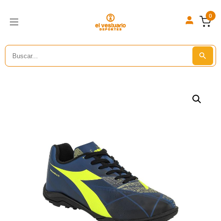
0
Search
Search But
for: