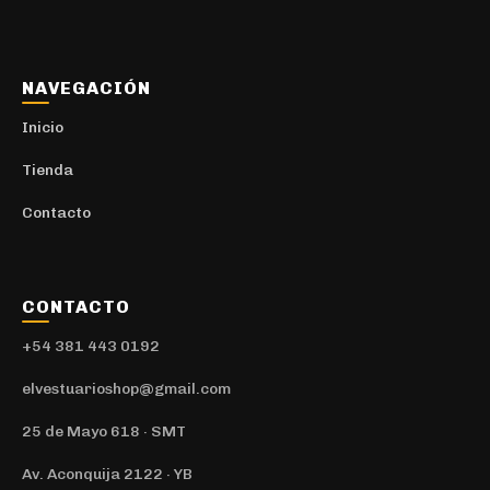
Camisas y Camisacos
5
Urbano
1
NAVEGACIÓN
Camisetas
30
Inicio
Deportivo
10
Tienda
Camperas
27
Contacto
Deportivo
10
Canilleras
1
CONTACTO
Conjuntos
2
+54 381 443 0192
Gorras
7
Deportivo
elvestuarioshop@gmail.com
2
Medias
1
25 de Mayo 618 · SMT
Mochilas
62
Av. Aconquija 2122 · YB