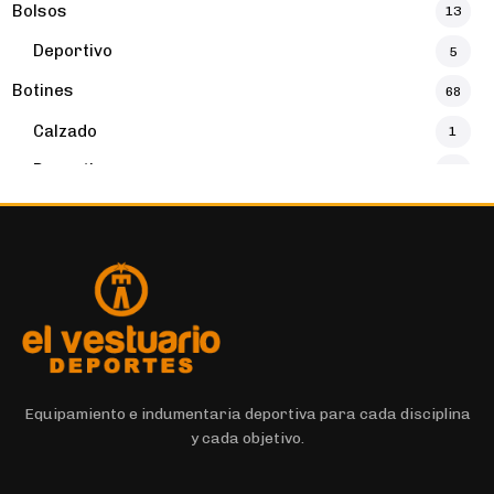
Bolsos
13
Deportivo
5
Botines
68
Calzado
1
Deportivo
32
Botines
16
Buzos y Canguros
16
Deportivo
4
Calzados
131
Calzado
131
Calzas Cortas
7
Equipamiento e indumentaria deportiva para cada disciplina
y cada objetivo.
Calzas Largas
11
Deportivo
6