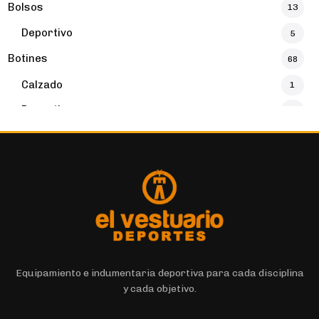
Bolsos
13
Deportivo
5
Botines
68
Calzado
1
Deportivo
32
Botines
16
Buzos y Canguros
16
Deportivo
4
Calzados
131
Calzado
131
Calzas Cortas
7
Equipamiento e indumentaria deportiva para cada disciplina
y cada objetivo.
Calzas Largas
11
Deportivo
6