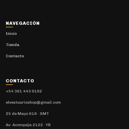
Camisas y Camisacos
5
Urbano
1
NAVEGACIÓN
Camisetas
30
Inicio
Deportivo
10
Tienda
Camperas
27
Contacto
Deportivo
10
Canilleras
1
CONTACTO
Conjuntos
2
+54 381 443 0192
Gorras
7
Deportivo
elvestuarioshop@gmail.com
2
Medias
1
25 de Mayo 618 · SMT
Mochilas
62
Av. Aconquija 2122 · YB