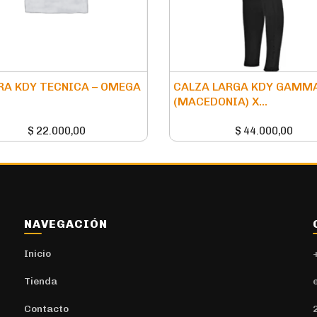
A KDY TECNICA – OMEGA
CALZA LARGA KDY GAMM
(MACEDONIA) X...
$
22.000,00
$
44.000,00
NAVEGACIÓN
Inicio
Tienda
Contacto