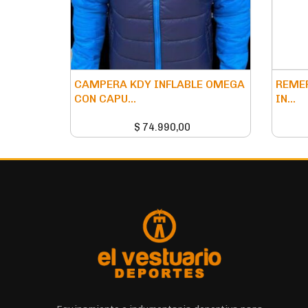
CAMPERA KDY INFLABLE OMEGA
REMER
CON CAPU...
IN...
$
74.990,00