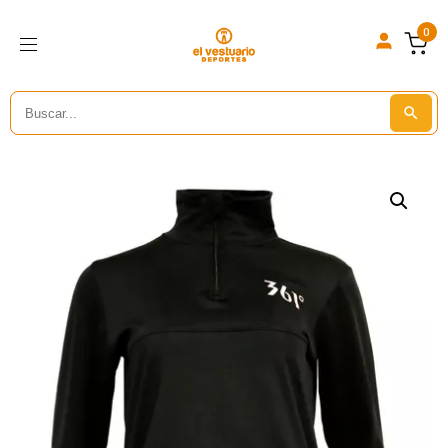
0
Search
Search But
for: