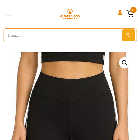
0
Search
Search But
for: