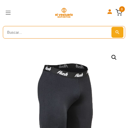
0
Search
Search But
for: