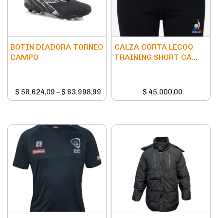
BOTIN DIADORA TORNEO
CALZA CORTA LECOQ
CAMPO
TRAINING SHORT CA...
$
58.624,09
–
$
63.998,99
$
45.000,00