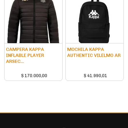
CAMPERA KAPPA
MOCHILA KAPPA
INFLABLE PLAYER
AUTHENTIC VILELMO AR
ARSEC...
$
170.000,00
$
41.990,01