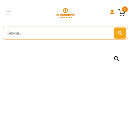
0
Search
Search But
for: