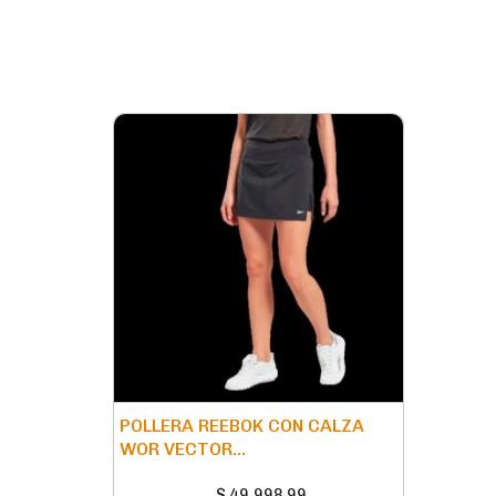
POLLERA REEBOK CON CALZA
WOR VECTOR...
$
49.998,99