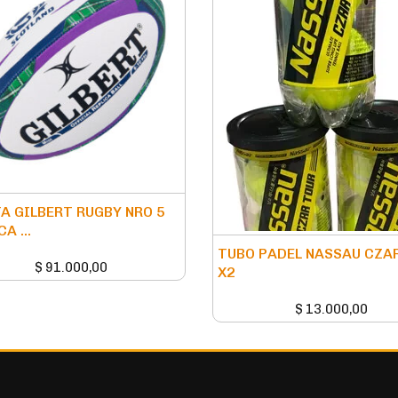
A GILBERT RUGBY NRO 5
A ...
TUBO PADEL NASSAU CZA
$
91.000,00
X2
$
13.000,00