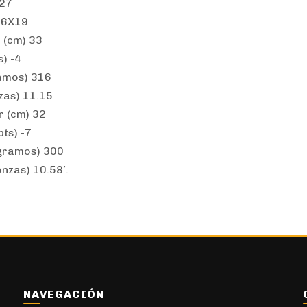
 27
16X19
 (cm) 33
) -4
amos) 316
zas) 11.15
r (cm) 32
pts) -7
(gramos) 300
nzas) 10.58′.
NAVEGACIÓN