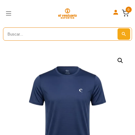
0
Search
Search But
for: