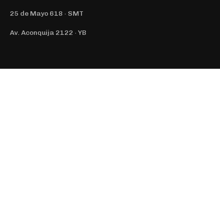
25 de Mayo 618 · SMT
Av. Aconquija 2122 · YB