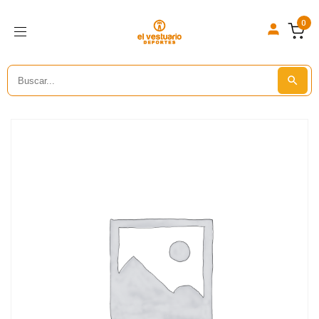
0
Search
Search But
for: