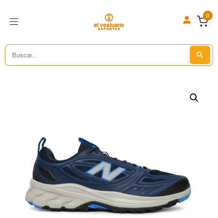
0
Search
Search But
for: