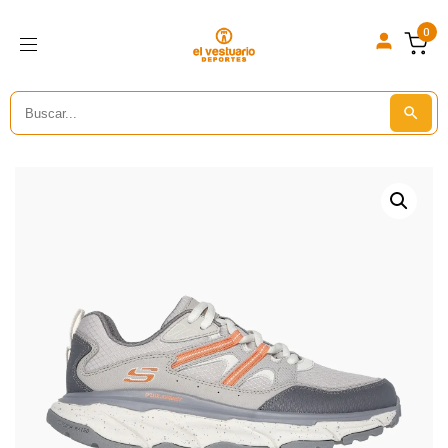
0
Search
Search But
for: