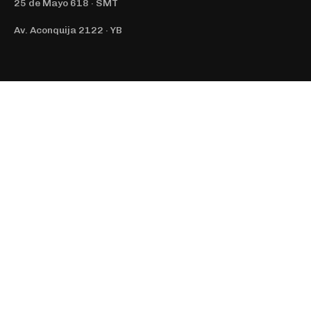
25 de Mayo 618 · SMT
Av. Aconquija 2122 · YB