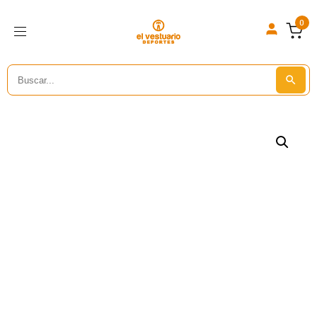
0
Search
Search But
for: