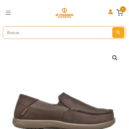
0
Search
Search But
for: