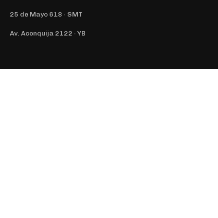
25 de Mayo 618 · SMT
Av. Aconquija 2122 · YB