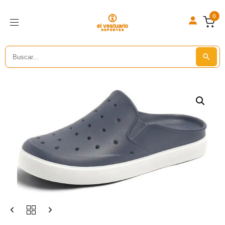
0
Search
Search But
for: