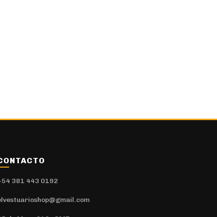
CONTACTO
+54 381 443 0192
elvestuarioshop@gmail.com