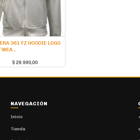
RA 361 FZ HOODIE LOGO
WEA...
$
29.990,00
NAVEGACIÓN
Inicio
Tienda