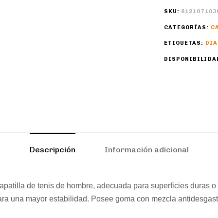
SKU:
812107103
CATEGORÍAS:
C
ETIQUETAS:
DI
DISPONIBILIDA
Descripción
Información adicional
patilla de tenis de hombre, adecuada para superficies duras o 
ara una mayor estabilidad. Posee goma con mezcla antidesgas