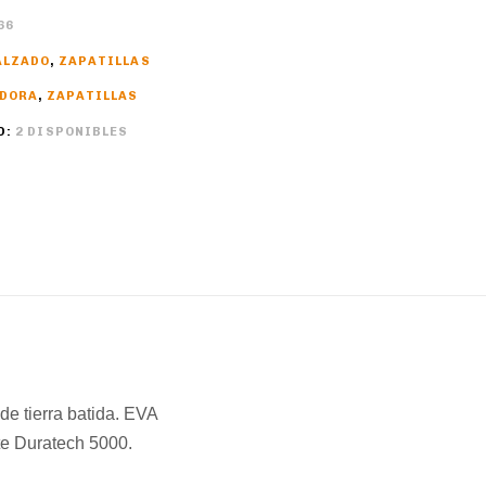
66
ALZADO
,
ZAPATILLAS
ADORA
,
ZAPATILLAS
D:
2 DISPONIBLES
de tierra batida. EVA
te Duratech 5000.