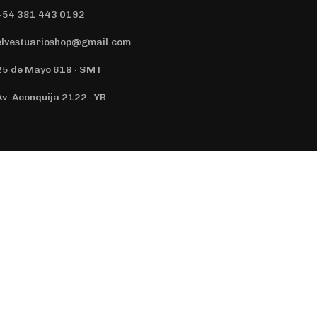
+54 381 443 0192
elvestuarioshop@gmail.com
25 de Mayo 618 · SMT
Av. Aconquija 2122 · YB