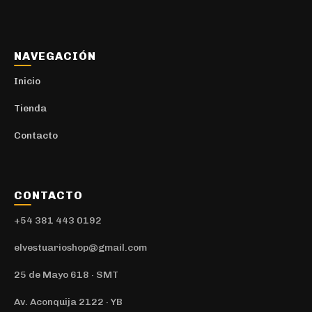
Camisas y Camisacos
5
Urbano
1
NAVEGACIÓN
Camisetas
30
Inicio
Deportivo
10
Tienda
Camperas
27
Contacto
Deportivo
10
Canilleras
1
CONTACTO
Conjuntos
2
+54 381 443 0192
Gorras
7
Deportivo
elvestuarioshop@gmail.com
2
Medias
1
25 de Mayo 618 · SMT
Mochilas
62
Av. Aconquija 2122 · YB