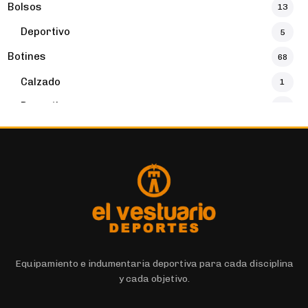
Bolsos
13
Deportivo
5
Botines
68
Calzado
1
Deportivo
32
Botines
16
Buzos y Canguros
16
Deportivo
4
Calzados
131
Calzado
131
Calzas Cortas
7
Equipamiento e indumentaria deportiva para cada disciplina
y cada objetivo.
Calzas Largas
11
Deportivo
6