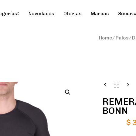
egorías
Novedades
Ofertas
Marcas
Sucurs
Home
Palos
D
REMER
BONN
$
3