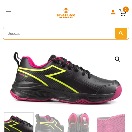
0
Search
Search But
for: