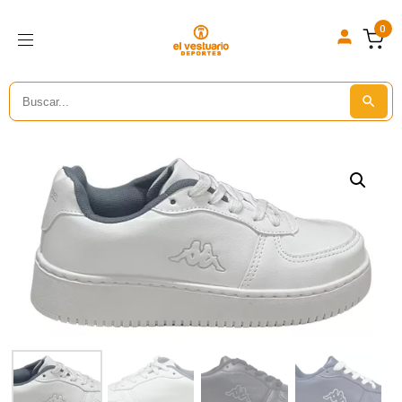
0
Search
Search But
for: