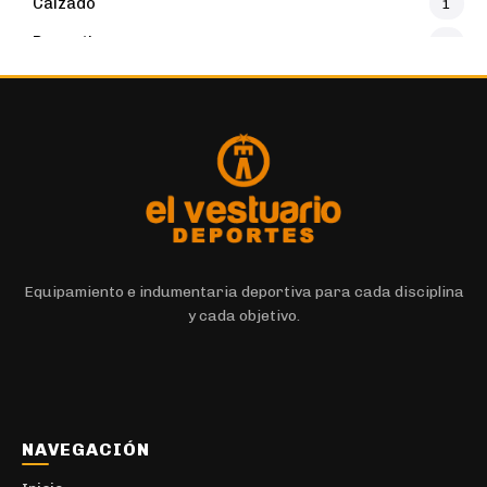
Calzado
1
Deportivo
32
Botines
16
Buzos y Canguros
16
Deportivo
4
Calzados
131
Calzado
131
Calzas Cortas
7
Equipamiento e indumentaria deportiva para cada disciplina
y cada objetivo.
Calzas Largas
11
Deportivo
6
Camisas y Camisacos
5
Urbano
1
NAVEGACIÓN
Camisetas
30