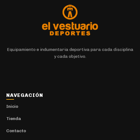
Buzos y Canguros
16
Deportivo
4
Calzados
131
Calzado
131
Calzas Cortas
7
Equipamiento e indumentaria deportiva para cada disciplina
y cada objetivo.
Calzas Largas
11
Deportivo
6
Camisas y Camisacos
5
Urbano
1
NAVEGACIÓN
Camisetas
30
Inicio
Deportivo
10
Tienda
Camperas
27
Contacto
Deportivo
10