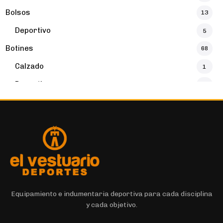
Bolsos
13
Deportivo
5
Botines
68
Calzado
1
Deportivo
32
Botines
16
Buzos y Canguros
16
Deportivo
4
Calzados
131
Calzado
131
Calzas Cortas
7
Equipamiento e indumentaria deportiva para cada disciplina
y cada objetivo.
Calzas Largas
11