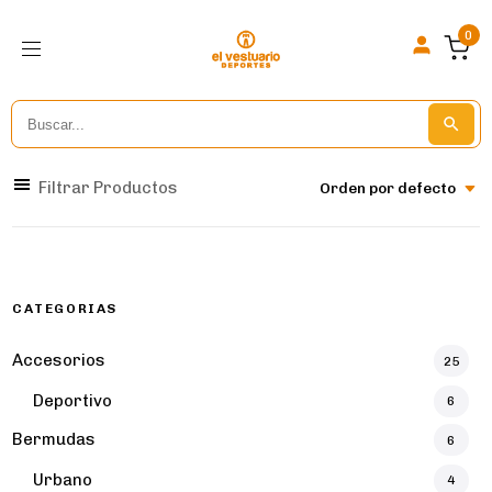
0
Search
Search But
for:
Filtrar Productos
Orden por defecto
CATEGORIAS
Accesorios
25
Deportivo
6
Bermudas
6
Urbano
4