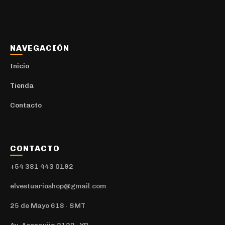
Deportivo
6
Camisas y Camisacos
5
Urbano
1
NAVEGACIÓN
Camisetas
30
Inicio
Deportivo
10
Tienda
Camperas
27
Contacto
Deportivo
10
Canilleras
1
CONTACTO
Conjuntos
2
+54 381 443 0192
Gorras
7
Deportivo
elvestuarioshop@gmail.com
2
Medias
1
25 de Mayo 618 · SMT
Mochilas
62