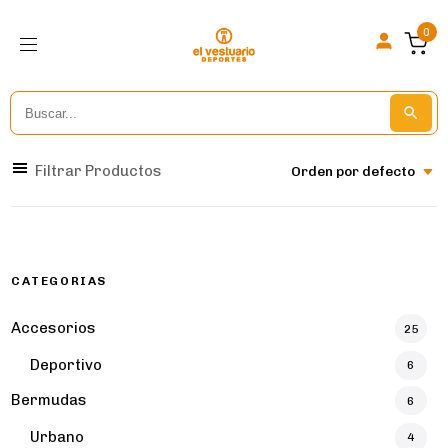
0
Search
Search But
for:
Filtrar Productos
Orden por defecto
CATEGORIAS
Accesorios
25
Deportivo
6
Bermudas
6
Urbano
4