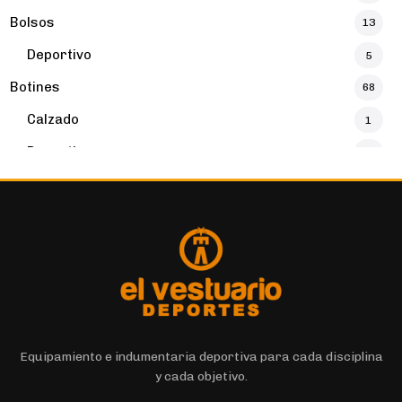
Bolsos
13
Deportivo
5
Botines
68
Calzado
1
Deportivo
32
Botines
16
Buzos y Canguros
16
Deportivo
4
Calzados
131
Calzado
131
Calzas Cortas
7
Equipamiento e indumentaria deportiva para cada disciplina
y cada objetivo.
Calzas Largas
11