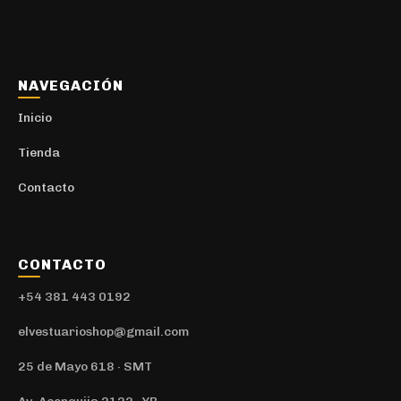
Deportivo
6
Camisas y Camisacos
5
Urbano
1
NAVEGACIÓN
Camisetas
30
Inicio
Deportivo
10
Tienda
Camperas
27
Contacto
Deportivo
10
Canilleras
1
CONTACTO
Conjuntos
2
+54 381 443 0192
Gorras
7
Deportivo
elvestuarioshop@gmail.com
2
Medias
1
25 de Mayo 618 · SMT
Mochilas
62