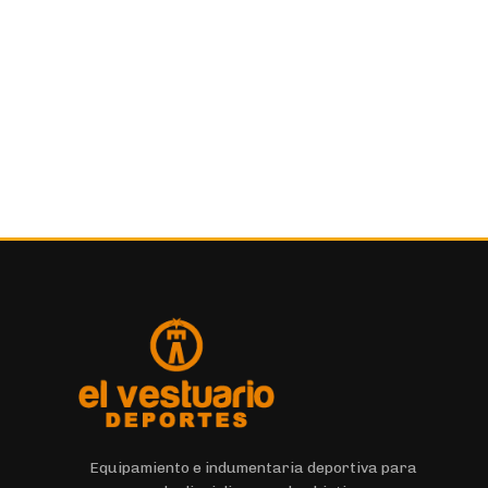
Deportivo
266
Pantalones
6
Deportivo
1
Patines
1
Pelotas
18
Deportivo
8
Polleras
4
Deportivo
2
Raquetas
11
Deportivo
7
Remeras
87
Colegial
14
Equipamiento e indumentaria deportiva para