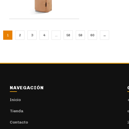
1
2
3
4
…
58
59
60
→
NAVEGACIÓN
Inicio
Tienda
Contacto